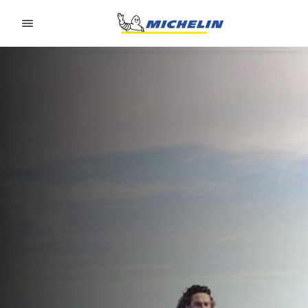
Go to page content
Go to page navigation