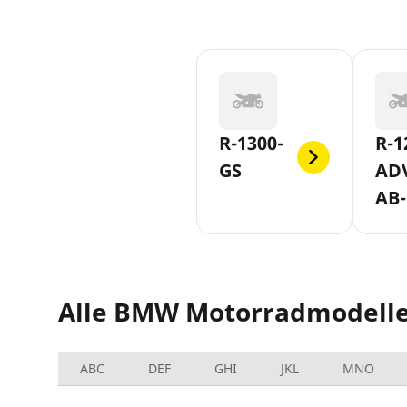
R-1300-
R-1
GS
AD
AB-
SLA
Alle BMW Motorradmodell
ABC
DEF
GHI
JKL
MNO