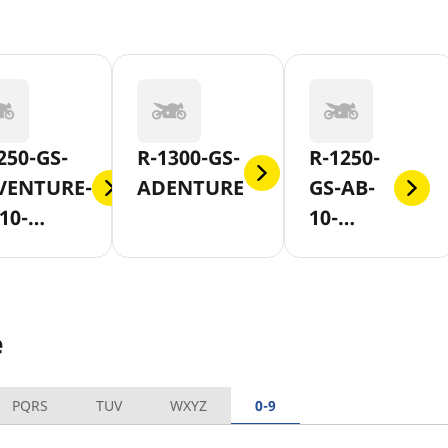
250-GS-
R-1300-GS-
R-1250-
VENTURE-
ADENTURE
GS-AB-
10-
10-
SH-2018
SLASH-
2018
e
PQRS
TUV
WXYZ
0-9