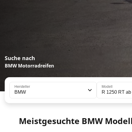
Suche nach
BMW Motorradreifen
Hersteller
Modell
BMW
R 1250 RT ab
Meistgesuchte BMW Model