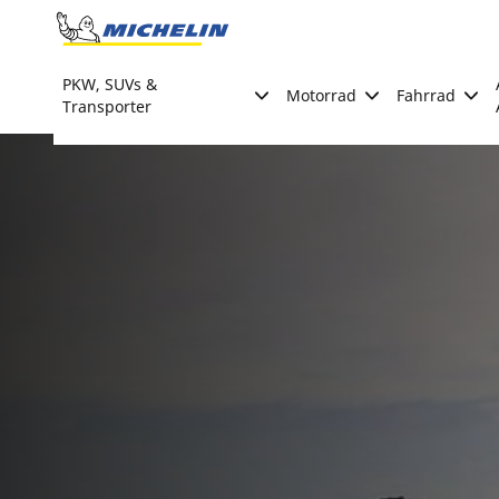
Go to page content
Go to page navigation
PKW, SUVs &
Motorrad
Fahrrad
Transporter