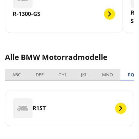
R-
R-1300-GS
SL
Alle BMW Motorradmodelle
ABC
DEF
GHI
JKL
MNO
PQR
R1ST