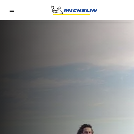
Go to page content
Go to page navigation