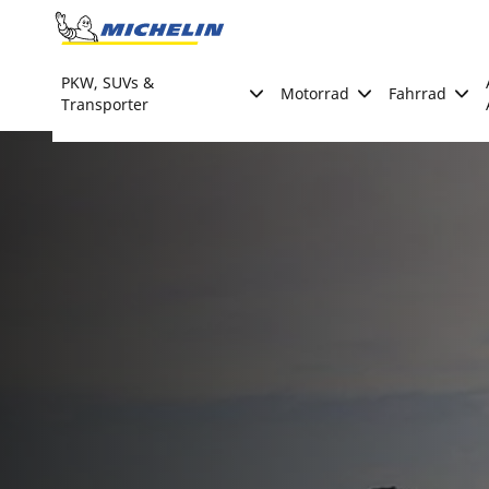
Go to page content
Go to page navigation
PKW, SUVs &
Motorrad
Fahrrad
Transporter