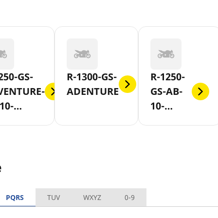
250-GS-
R-1300-GS-
R-1250-
VENTURE-
ADENTURE
GS-AB-
10-
10-
SH-2018
SLASH-
2018
e
PQRS
TUV
WXYZ
0-9