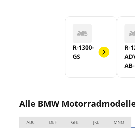
R-1300-
R-1
GS
AD
AB-
SLA
Alle BMW Motorradmodell
ABC
DEF
GHI
JKL
MNO