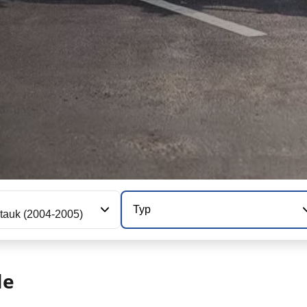
Typ
tauk (2004-2005)
le