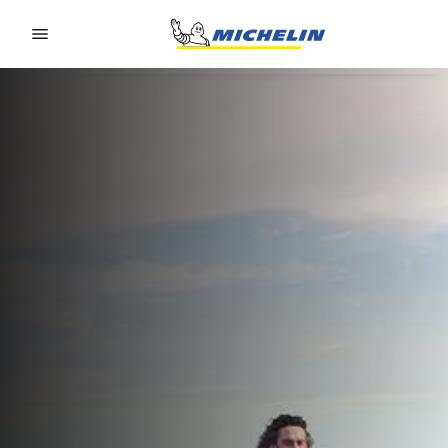
Go to page content
Go to page navigation