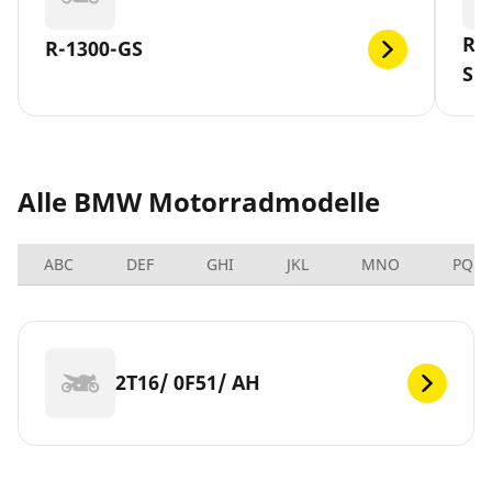
R-
R-1300-GS
SL
Alle BMW Motorradmodelle
ABC
DEF
GHI
JKL
MNO
PQRS
2T16/ 0F51/ AH