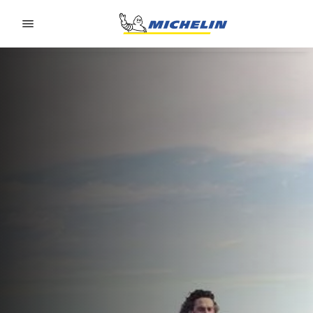
Go to page content
Go to page navigation