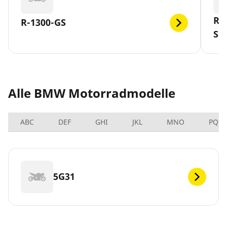
R-
R-1300-GS
SL
Alle BMW Motorradmodelle
ABC
DEF
GHI
JKL
MNO
PQRS
5G31