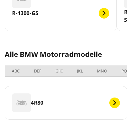
R-
R-1300-GS
SL
Alle BMW Motorradmodelle
ABC
DEF
GHI
JKL
MNO
PQRS
4R80