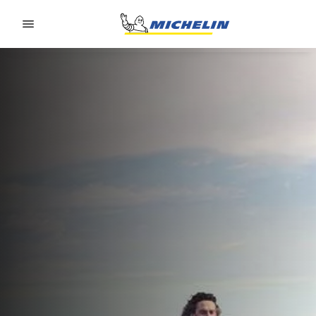
Go to page content
Go to page navigation