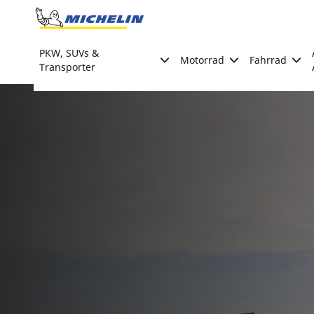
Go to page content
Go to page navigation
PKW, SUVs &
Motorrad
Fahrrad
Transporter