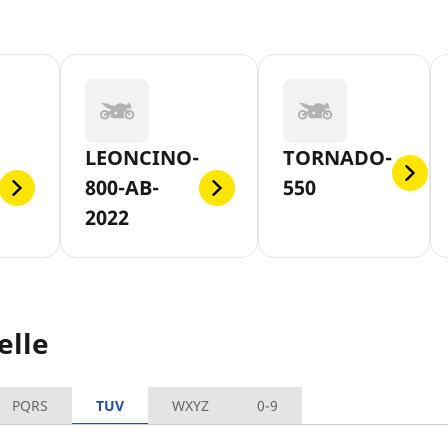
LEONCINO-
TORNADO-
800-AB-
550
2022
elle
PQRS
TUV
WXYZ
0-9