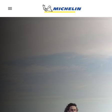
Go to page content
Go to page navigation