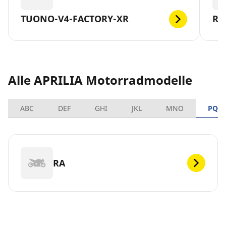
TUONO-V4-FACTORY-XR
RS
Alle APRILIA Motorradmodelle
ABC
DEF
GHI
JKL
MNO
PQR
RA