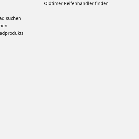
Oldtimer Reifenhändler finden
rad suchen
chen
radprodukts