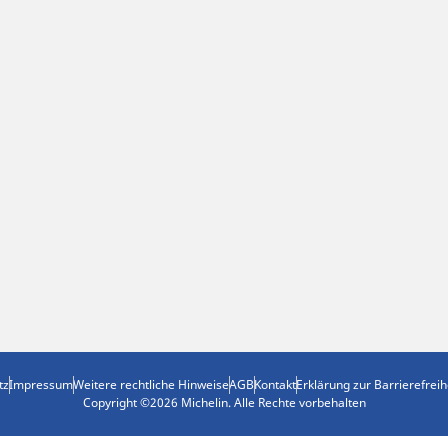
tz
Impressum
Weitere rechtliche Hinweise
AGB
Kontakt
Erklärung zur Barrierefreih
Copyright ©2026 Michelin. Alle Rechte vorbehalten