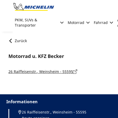
Go to page content
Go to page navigation
PKW, SUVs &
Motorrad
Fahrrad
Transporter
Zurück
Motorrad u. KFZ Becker
26 Raiffeisenstr., Weinsheim - 55595
Informationen
26 Raiffeisenstr., Weinsheim - 55595