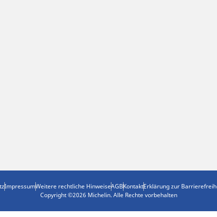
tz
Impressum
Weitere rechtliche Hinweise
AGB
Kontakt
Erklärung zur Barrierefreih
Copyright ©2026 Michelin. Alle Rechte vorbehalten