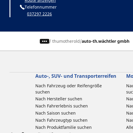
Route anzeigen
Telefonnummer
037297 2226
/
thumotherold
auto-th.wächtler gmbh
Auto-, SUV- und Transporterreifen
Mo
Nach Fahrzeug oder Reifengröße
Nac
suchen
su
Nach Hersteller suchen
Nac
Nach Fahrerlebnis suchen
Nac
Nach Saison suchen
Na
Nach Fahrzeugtyp suchen
Nac
Nach Produktfamilie suchen
All