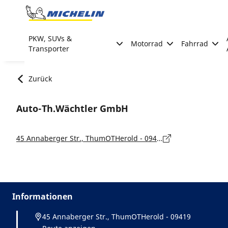
Go to page content
Go to page navigation
PKW, SUVs &
Motorrad
Fahrrad
Transporter
Zurück
Auto-Th.Wächtler GmbH
45 Annaberger Str., ThumOTHerold - 09419
Informationen
45 Annaberger Str., ThumOTHerold - 09419