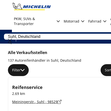
Go to page content
Go to page navigation
PKW, SUVs &
Motorrad
Fahrrad
Transporter
Alle Verkaufsstellen
137 Autoreifenhändler in Suhl, Deutschland
Filter
Sor
Reifenservice
2.69 km
Meiningerstr., Suhl - 98529