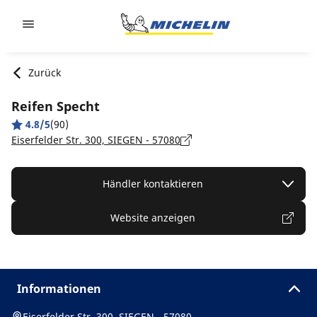
Go to page content
Go to page navigation
Zurück
Reifen Specht
4.8/5
(90)
Eiserfelder Str. 300, SIEGEN - 57080
Händler kontaktieren
Website anzeigen
Informationen
Eiserfelder Str. 300, SIEGEN - 57080