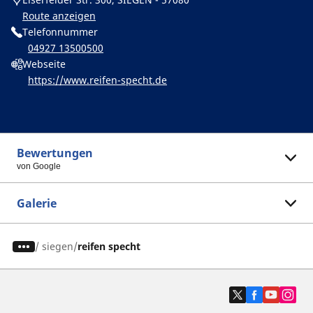
Route anzeigen
Telefonnummer
04927 13500500
Webseite
https://www.reifen-specht.de
Bewertungen
von Google
Galerie
/
siegen
reifen specht