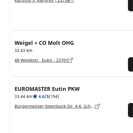
Karlshof 5, Karlshof - 23758
Weigel + CO Molt OHG
33.43 km
48 Weidestr., Eutin - 23701
EUROMASTER Eutin PKW
33.44 km
4.6/5
(194)
Bürgermeister-Steenbock-Str. 4-6, Schleswig-Holstein, Eutin - 23701