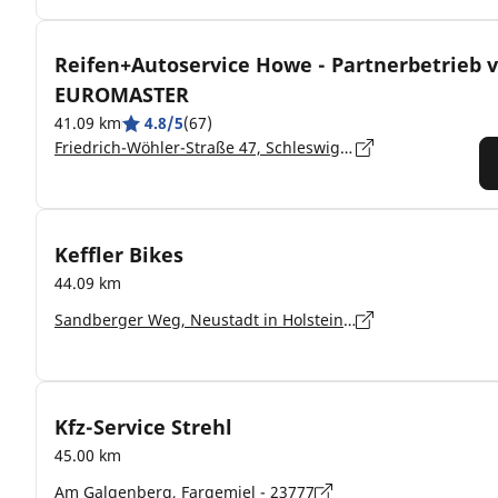
Reifen+Autoservice Howe - Partnerbetrieb 
EUROMASTER
41.09 km
4.8/5
(67)
Friedrich-Wöhler-Straße 47, Schleswig-Holstein, Neumünster - 24536
Keffler Bikes
44.09 km
Sandberger Weg, Neustadt in Holstein - 23730
Kfz-Service Strehl
45.00 km
Am Galgenberg, Fargemiel - 23777