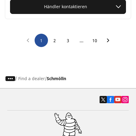
Händler kontaktieren
…
1
2
3
10
/
Find a dealer
Schmölln