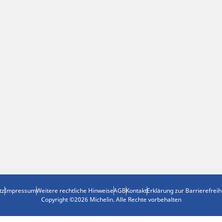
tz
Impressum
Weitere rechtliche Hinweise
AGB
Kontakt
Erklärung zur Barrierefreih
Copyright ©2026 Michelin. Alle Rechte vorbehalten