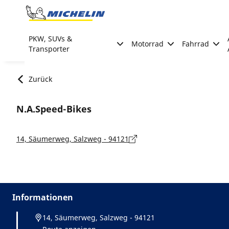
Go to page content
Go to page navigation
PKW, SUVs &
Motorrad
Fahrrad
Transporter
Zurück
N.A.Speed-Bikes
14, Säumerweg, Salzweg - 94121
Informationen
14, Säumerweg, Salzweg - 94121