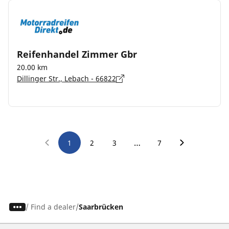
Reifenhandel Zimmer Gbr
20.00 km
Dillinger Str., Lebach - 66822
…
1
2
3
7
/
Find a dealer
Saarbrücken