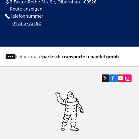
2 Faktor-Rothe Straße, Olbernhau - 09526
Route anzeigen
Telefonnummer
0173 5773182
/
olbernhau
partzsch-transporte u.handel gmbh