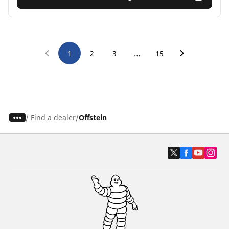
…
1
2
3
15
/
Find a dealer
Offstein