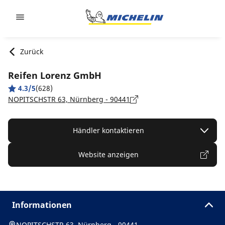
Go to page content
Go to page navigation
Zurück
Reifen Lorenz GmbH
4.3/5
(628)
NOPITSCHSTR 63, Nürnberg - 90441
Händler kontaktieren
Website anzeigen
Informationen
NOPITSCHSTR 63, Nürnberg - 90441