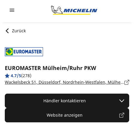
Go to page content
Go to page navigation
Zurück
EUROMASTER Mülheim/Ruhr PKW
4.7/5
(278)
Wackelsbeck 51, Düsseldorf, Nordrhein-Westfalen, Mülheim/Ruhr - 45472
Händler kontaktieren
Website anzeigen