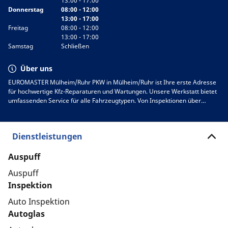
13:00 - 17:00
Donnerstag
08:00 - 12:00
13:00 - 17:00
Freitag
08:00 - 12:00
13:00 - 17:00
Samstag
Schließen
Über uns
EUROMASTER Mülheim/Ruhr PKW in Mülheim/Ruhr ist Ihre erste Adresse
für hochwertige Kfz-Reparaturen und Wartungen. Unsere Werkstatt bietet
umfassenden Service für alle Fahrzeugtypen. Von Inspektionen über
Reifenwechsel bis hin zu komplexen Reparaturen sorgen unsere
erfahrenen Mechaniker dafür, dass Ihr Auto stets in bestem Zustand
bleibt. Wir legen großen Wert auf Zuverlässigkeit und
Dienstleistungen
Kundenzufriedenheit. Besuchen Sie uns in Mülheim/Ruhr, um unseren
erstklassigen Service zu erleben, oder kontaktieren Sie uns für einen
Termin. Vertrauen Sie auf unsere Expertise!
Auspuff
Auspuff
Inspektion
Auto Inspektion
Autoglas