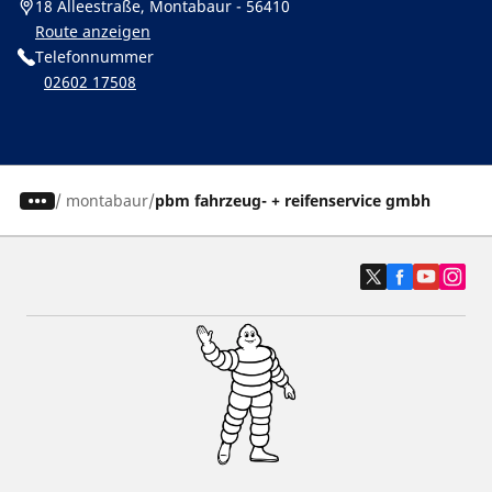
18 Alleestraße, Montabaur - 56410
Route anzeigen
Telefonnummer
02602 17508
/
montabaur
pbm fahrzeug- + reifenservice gmbh