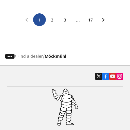
…
1
2
3
17
/
Find a dealer
Möckmühl