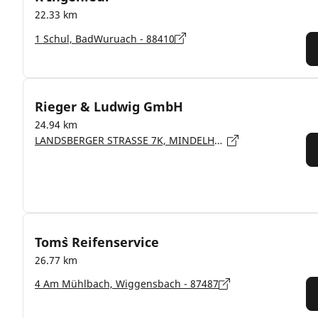
22.33 km
1 Schul, BadWuruach - 88410
Rieger & Ludwig GmbH
24.94 km
LANDSBERGER STRASSE 7K, MINDELHEIM - 87719
Tom`s Reifenservice
26.77 km
4 Am Mühlbach, Wiggensbach - 87487