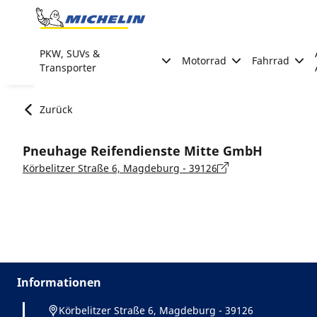
Go to page content
Go to page navigation
PKW, SUVs &
Motorrad
Fahrrad
Transporter
Zurück
Pneuhage Reifendienste Mitte GmbH
Körbelitzer Straße 6, Magdeburg - 39126
Informationen
Körbelitzer Straße 6, Magdeburg - 39126