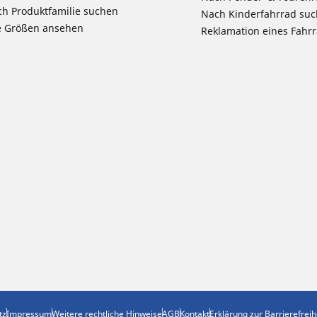
h Produktfamilie suchen
Nach Kinderfahrrad su
e Größen ansehen
Reklamation eines Fahr
tz
Impressum
Weitere rechtliche Hinweise
AGB
Kontakt
Erklärung zur Barrierefreih