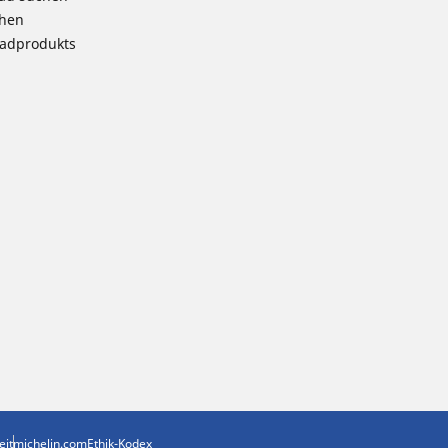
chen
radprodukts
eit
michelin.com
Ethik-Kodex