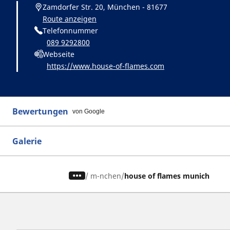
Zamdorfer Str. 20, München - 81677
Route anzeigen
Telefonnummer
089 9292800
Webseite
https://www.house-of-flames.com
Bewertungen
von Google
Galerie
/
m-nchen
house of flames munich