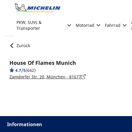
Go to page content
Go to page navigation
PKW, SUVs &
Motorrad
Fahrrad
Transporter
Zurück
House Of Flames Munich
4.7/5
(642)
Zamdorfer Str. 20, München - 81677
Informationen