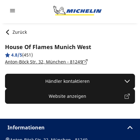
Go to page content
Go to page navigation
Zurück
House Of Flames Munich West
4.8/5
(451)
Anton-Böck Str. 32, München - 81249
Händler kontaktieren
Website anzeigen
Informationen
Anton-Böck Str. 32, München - 81249