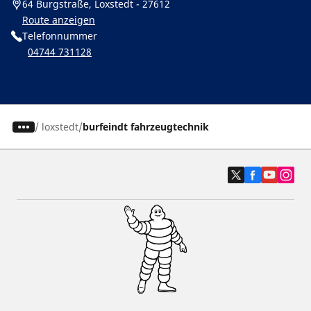
64 Burgstraße, Loxstedt - 27612
Route anzeigen
Telefonnummer
04744 731128
/
loxstedt
burfeindt fahrzeugtechnik