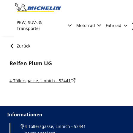
Go to page content
Go to page navigation
PKW, SUVs &
Motorrad
Fahrrad
Transporter
Zurück
Reifen Plum UG
4 Töllersgasse, Linnich - 52441
Informationen
4 Töllersgasse, Linnich - 52441