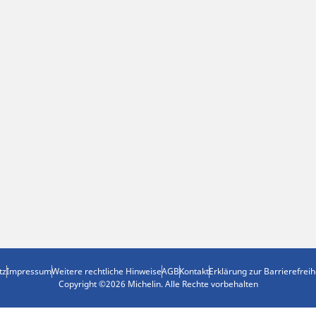
tz
Impressum
Weitere rechtliche Hinweise
AGB
Kontakt
Erklärung zur Barrierefreih
Copyright ©2026 Michelin. Alle Rechte vorbehalten