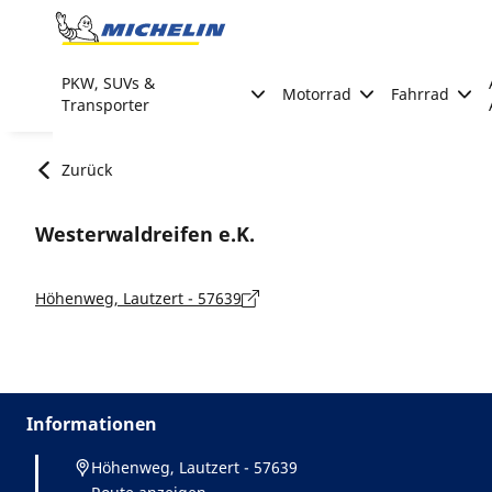
Go to page content
Go to page navigation
PKW, SUVs &
Motorrad
Fahrrad
Transporter
Zurück
Westerwaldreifen e.K.
Höhenweg, Lautzert - 57639
Informationen
Höhenweg, Lautzert - 57639