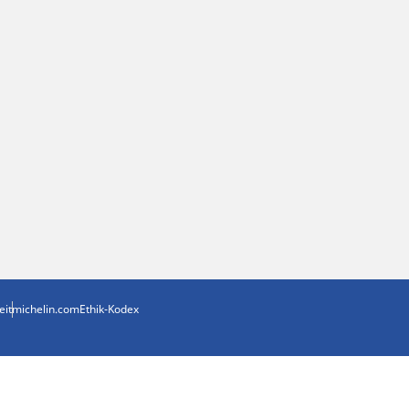
eit
michelin.com
Ethik-Kodex