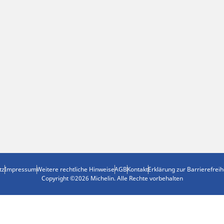
tz
Impressum
Weitere rechtliche Hinweise
AGB
Kontakt
Erklärung zur Barrierefreih
Copyright ©2026 Michelin. Alle Rechte vorbehalten