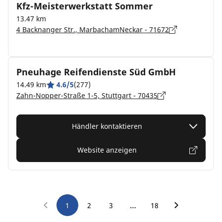
Kfz-Meisterwerkstatt Sommer
13.47 km
4 Backnanger Str., MarbachamNeckar - 71672
Pneuhage Reifendienste Süd GmbH
14.49 km
4.6/5
(277)
Zahn-Nopper-Straße 1-5, Stuttgart - 70435
Händler kontaktieren
Website anzeigen
…
1
2
3
18