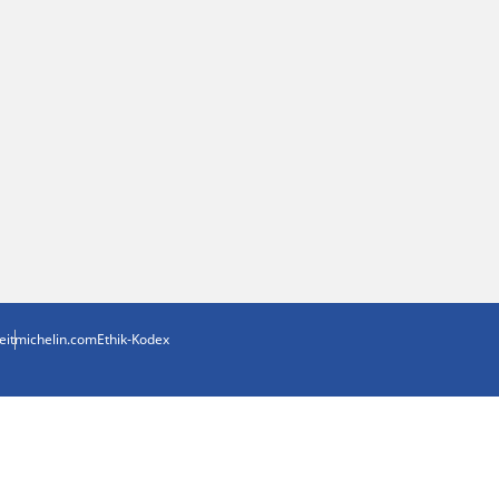
eit
michelin.com
Ethik-Kodex