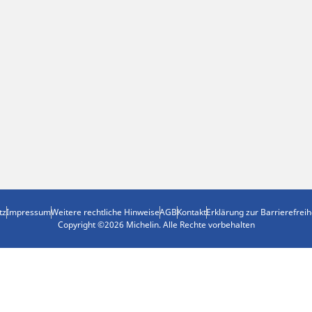
tz
Impressum
Weitere rechtliche Hinweise
AGB
Kontakt
Erklärung zur Barrierefreih
Copyright ©2026 Michelin. Alle Rechte vorbehalten