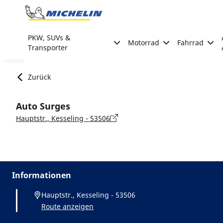
Go to page content
Go to page navigation
PKW, SUVs &
Motorrad
Fahrrad
Transporter
Zurück
Auto Surges
Hauptstr., Kesseling - 53506
Informationen
Hauptstr., Kesseling - 53506
Route anzeigen