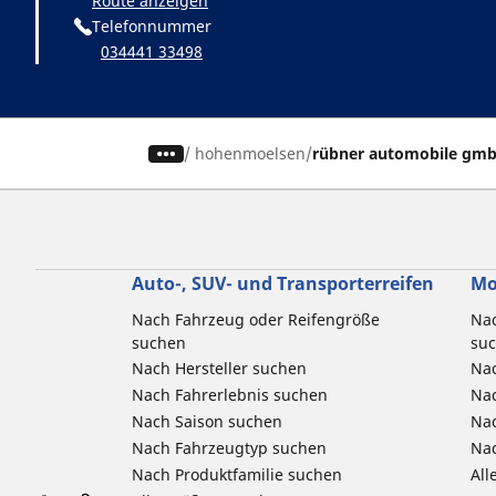
Route anzeigen
Telefonnummer
034441 33498
/
hohenmoelsen
rübner automobile gm
Auto-, SUV- und Transporterreifen
Mo
Nach Fahrzeug oder Reifengröße
Nac
suchen
su
Nach Hersteller suchen
Nac
Nach Fahrerlebnis suchen
Nac
Nach Saison suchen
Na
Nach Fahrzeugtyp suchen
Nac
Nach Produktfamilie suchen
All