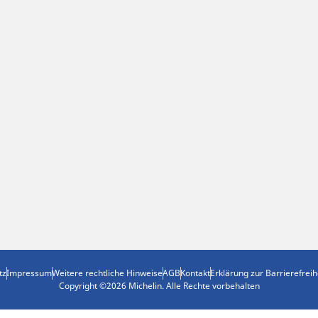
tz
Impressum
Weitere rechtliche Hinweise
AGB
Kontakt
Erklärung zur Barrierefreih
Copyright ©2026 Michelin. Alle Rechte vorbehalten