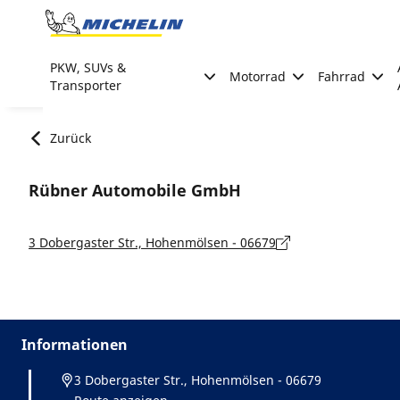
Go to page content
Go to page navigation
PKW, SUVs &
Motorrad
Fahrrad
Transporter
Zurück
Rübner Automobile GmbH
3 Dobergaster Str., Hohenmölsen - 06679
Informationen
3 Dobergaster Str., Hohenmölsen - 06679