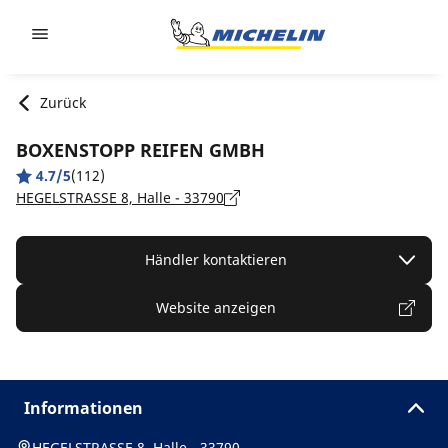
Go to page content
Go to page navigation
Zurück
BOXENSTOPP REIFEN GMBH
4.7/5
(112)
HEGELSTRASSE 8, Halle - 33790
Händler kontaktieren
Website anzeigen
Informationen
HEGELSTRASSE 8, Halle - 33790