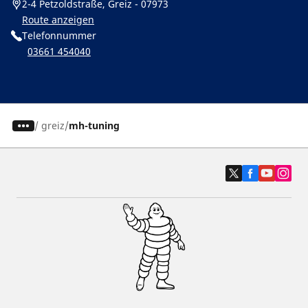
2-4 Petzoldstraße, Greiz - 07973
Route anzeigen
Telefonnummer
03661 454040
/
greiz
mh-tuning