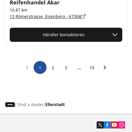
Reifenhandel Akar
16.87 km
13 Römerstrasse, Eisenberg - 67304
Händler kontaktieren
…
1
2
3
15
/
Find a dealer
Ellerstadt