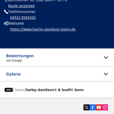
Route anzeigen
Telefonnummer
04922 8945920
Webseite
https://www.harley-davidson-bonn.de
Bewertungen
von Google
Galerie
/
bonn
harley-davidson® & buell® bonn