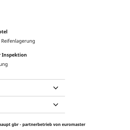
otel
e Reifenlagerung
r Inspektion
ung
haupt gbr - partnerbetrieb von euromaster