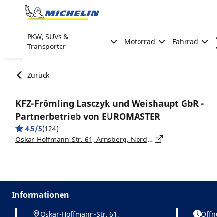
Go to page content
Go to page navigation
PKW, SUVs &
Motorrad
Fahrrad
Transporter
Zurück
KFZ-Frömling Lasczyk und Weishaupt GbR -
Partnerbetrieb von EUROMASTER
4.5/5
(124)
Oskar-Hoffmann-Str. 61, Arnsberg, Nordrhein-Westfalen, Bochum - 44789
Informationen
Oskar-Hoffmann-Str. 61,
Öffn