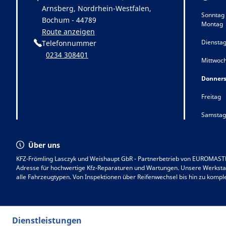
Arnsberg, Nordrhein-Westfalen,
Sonntag
Bochum - 44789
Montag
Route anzeigen
Diensta
Telefonnummer
0234 308401
Mittwoc
Donners
Freitag
Samstag
Über uns
KFZ-Frömling Lasczyk und Weishaupt GbR - Partnerbetrieb von EUROMASTER
Adresse für hochwertige Kfz-Reparaturen und Wartungen. Unsere Werkstat
alle Fahrzeugtypen. Von Inspektionen über Reifenwechsel bis hin zu komp
erfahrenen Mechaniker dafür, dass Ihr Auto stets in bestem Zustand bleibt
Zuverlässigkeit und Kundenzufriedenheit. Besuchen Sie uns in Bochum, um
erleben, oder kontaktieren Sie uns für einen Termin. Vertrauen Sie auf uns
Dienstleistungen