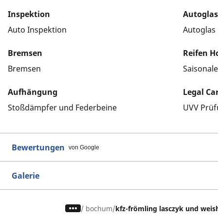
Inspektion
Autoglas
Auto Inspektion
Autoglas
Bremsen
Reifen H
Bremsen
Saisonal
Aufhängung
Legal Ca
Stoßdämpfer und Federbeine
UVV Prüf
Bewertungen
von Google
Galerie
/
bochum
kfz-frömling lasczyk und weis