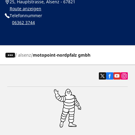
25, Hauptstrasse, Alsenz - 67821
Route anzeigen
Telefonnummer
06362 3744
/
alsenz
motopoint-nordpfalz gmbh