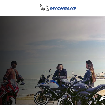
Go to page content
Go to page navigation