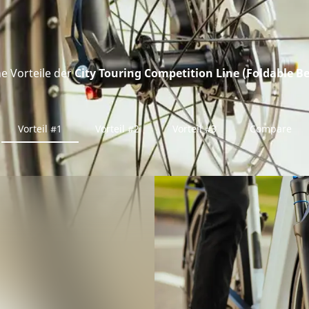
e Vorteile der
City Touring Competition Line (Foldable Be
Vorteil #1
Vorteil #2
Vorteil #3
Compare