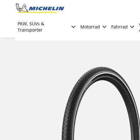
Go to page content
Go to page navigation
PKW, SUVs &
Motorrad
Fahrrad
Transporter