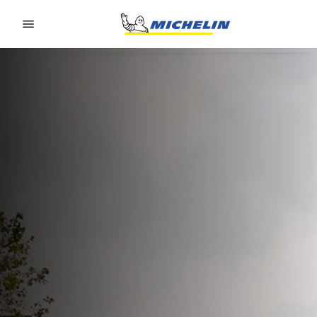
Go to page content
Go to page navigation