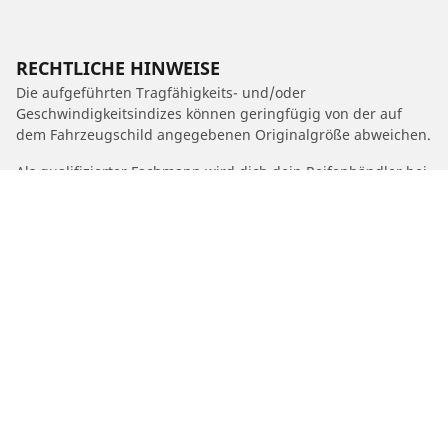
RECHTLICHE HINWEISE
Die aufgeführten Tragfähigkeits- und/oder
Geschwindigkeitsindizes können geringfügig von der auf
dem Fahrzeugschild angegebenen Originalgröße abweichen.
Als qualifizierter Fachmann wird dich dein Reifenhändler bei
folgenden Punkten beraten können:
1. Er informiert dich, wenn sich der Tragfähigkeits- und/oder
der Geschwindigkeitsindex der Ersatzreifen von dem der
Originalreifen unterscheidet.
2. Er stellt fest, ob der Reifendruck für die angebotene
Alternativgröße angepasst werden muss.