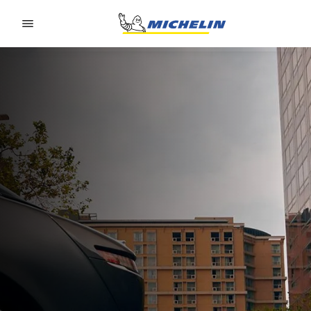
Go to page content
Go to page navigation