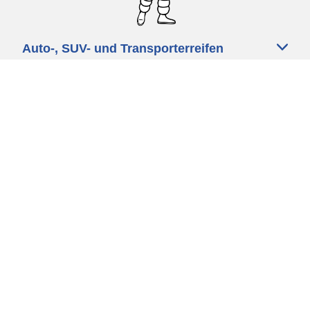
Auto-, SUV- und Transporterreifen
Motorrad und Rollerreifen
Fahrradreifen
Händler
Unsere Experten stehen Ihnen zur
Verfügung
Cookie Richtlinie
Datenschutz
Impressum