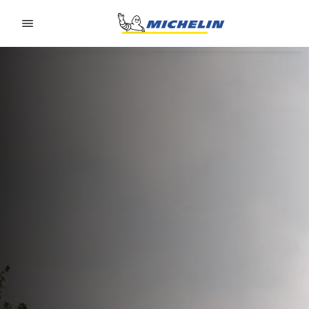
Go to page content
Go to page navigation