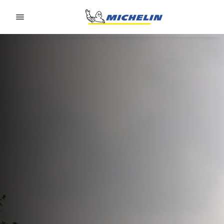
Go to page content
Go to page navigation