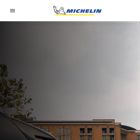
Go to page content
Go to page navigation