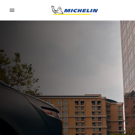
Go to page content
Go to page navigation