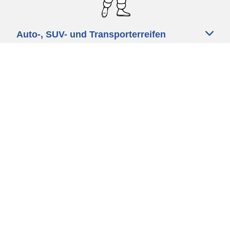
Auto-, SUV- und Transporterreifen
Motorrad und Rollerreifen
Fahrradreifen
Händler
Unsere Experten stehen Ihnen zur
Verfügung
Cookie Richtlinie
Datenschutz
Impressum