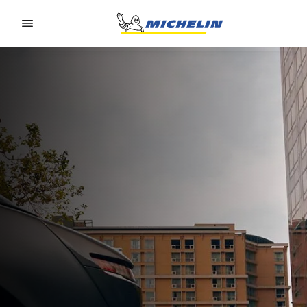
Go to page content
Go to page navigation