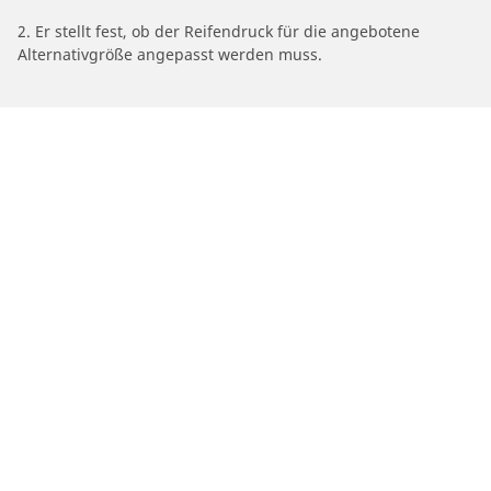
2. Er stellt fest, ob der Reifendruck für die angebotene
Alternativgröße angepasst werden muss.
/
Hilux
Hilux 4WD
2022
Auto-, SUV- und Transporterreifen