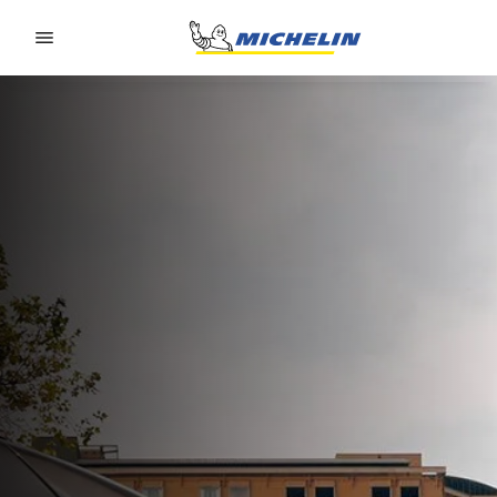
Go to page content
Go to page navigation